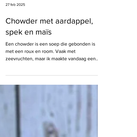
27 feb 2025
Chowder met aardappel,
spek en maïs
Een chowder is een soep die gebonden is
met een roux en room. Vaak met
zeevruchten, maar ik maakte vandaag een
versie met maïs en spek. En stevige
maaltijdsoep voor de koudere maanden. Voor
2 a 3 personen als maaltijd 30 minuten werk
2 ui 2 aardappel 150 gram spek 150 gram mais
ui blik 20 gr boter 30 gr bloem 1 liter water
100 ml room ✨ Bak de spekjes in een pot tot
ze krokant zijn. Vis de spekjes er uit maar laat
het vet in de pot. ✨ Snipper de ajuin en bak
ze in het vet v