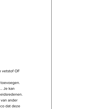
n vetstof OF 
f toevoegen. 
.. Je kan 
heidsredenen. 
 van ander 
ico dat deze 