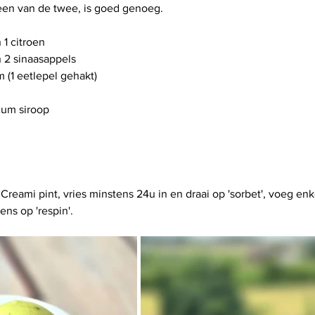
 een van de twee, is goed genoeg.
 1 citroen
 2 sinaasappels
 (1 eetlepel gehakt)
cum siroop
 Creami pint, vries minstens 24u in en draai op 'sorbet', voeg enk
ens op 'respin'.