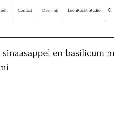
ieën
Contact
Over mij
LeenKookt Studio
 sinaasappel en basilicum m
mi