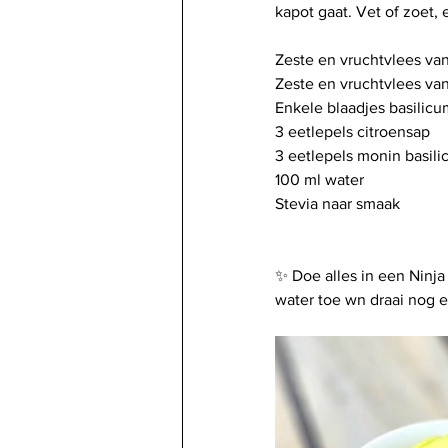
kapot gaat. Vet of zoet,
Zeste en vruchtvlees van
Zeste en vruchtvlees van
Enkele blaadjes basilicum
3 eetlepels citroensap
3 eetlepels monin basili
100 ml water
Stevia naar smaak
✨️ Doe alles in een Ninja
water toe wn draai nog e