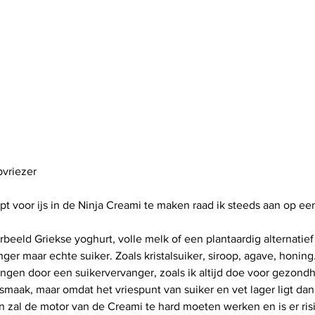
pvriezer
t voor ijs in de Ninja Creami te maken raad ik steeds aan op ee
 
orbeeld Griekse yoghurt, volle melk of een plantaardig alternatie
er maar echte suiker. Zoals kristalsuiker, siroop, agave, honing.
angen door een suikervervanger, zoals ik altijd doe voor gezond
 smaak, maar omdat het vriespunt van suiker en vet lager ligt dan
dan zal de motor van de Creami te hard moeten werken en is er ris