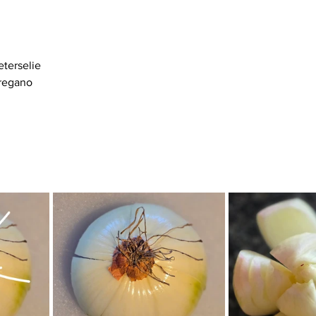
eterselie
oregano