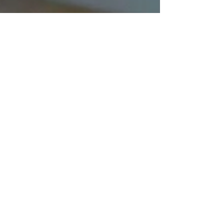
27 dec 2024
Dubai zalm
De hype is misschien al ver voorbij, maar ook
ik ben grote van de "Dubai" chocoladereep
die je overal tegen komt op sociale media.
Load video